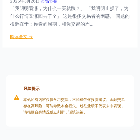
2026年3月26日
·
市场节奏
分
黄
「我明明看涨，为什么一买就跌？」 「我明明止损了，为
析
金
什么行情又涨回去了？」 这是很多交易者的困惑。 问题的
、
根源在于：你看的周期，和你交易的周…
加
密
：
阅读全文 →
货
多
币
周
、
期
外
共
汇
振
全
分
指
析
风险提示
南
：
⚠️
本站所有内容仅供学习交流，不构成任何投资建议。金融交易
让
存在高风险，可能导致本金损失。过往业绩不代表未来表现，
利
请根据自身情况独立判断，谨慎决策。
润
奔
跑
的