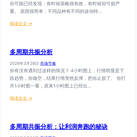
你可能已经发现：有时候策略很有效，有时候却亏损严
势
？
重。 原因很简单：不同品种有不同的波动特…
5
：
阅读全文 →
个
如
核
何
心
在
信
多周期共振分析
不
号
同
2026年3月28日
·
市场节奏
品
你有没有遇到过这样的情况？ 4小时图上，行情明显是下
种
跌趋势，你做空，结果行情突然反弹，把你止损了。 你打
中
开1小时图一看，原来1小时图上已经出…
应
用
：
阅读全文 →
多
多
周
周
期
期
共
多周期共振分析：让利润奔跑的秘诀
共
振
振
？