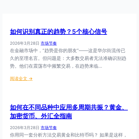
如何识别真正的趋势？5个核心信号
2026年3月28日
·
市场节奏
在金融市场中，“趋势是你的朋友”——这是华尔街流传已
久的至理名言。但问题是：大多数交易者无法准确识别趋
势。他们在震荡市中频繁交易，在趋势来临…
：
阅读全文 →
如
何
识
如何在不同品种中应用多周期共振？黄金、
别
真
加密货币、外汇全指南
正
2026年3月28日
·
市场节奏
的
你用同一套分析方法交易黄金和比特币吗？ 如果是这样，
趋