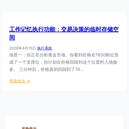
工作记忆执行功能：交易决策的临时存储空
间
2026年4月15日
·
执行系统
场景一：你正在分析黄金市场。你看到价格在1930附近形
成了一个支撑位，你计划在价格回踩到这个位置时入场做
多。 三分钟后，价格真的回踩到了19…
：
阅读全文 →
工
作
记
忆
执
行
功
风险提示