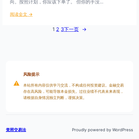
向。按照计划，你应该下单了。 但你的手没…
：
基
：
阅读全文 →
底
执
神
行
1
2
3
下一页
→
经
控
节
制
如
神
何
经
塑
机
造
制
交
风险提示
：
易
⚠️
前
本站所有内容仅供学习交流，不构成任何投资建议。金融交易
习
存在高风险，可能导致本金损失。过往业绩不代表未来表现，
额
惯
请根据自身情况独立判断，谨慎决策。
叶
如
何
掌
控
觉照交易法
Proudly powered by WordPress
交