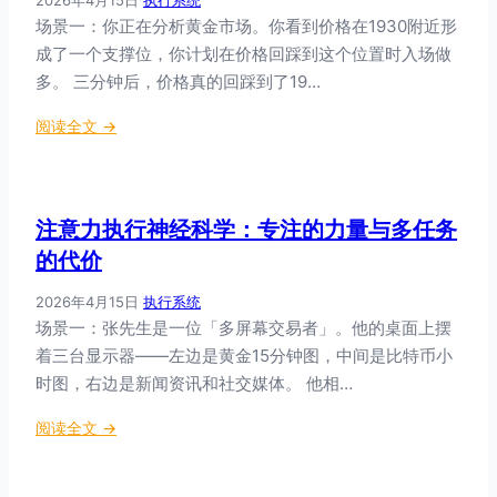
差
时
场景一：你正在分析黄金市场。你看到价格在1930附近形
异
会
成了一个支撑位，你计划在价格回踩到这个位置时入场做
：
发
基
多。 三分钟后，价格真的回踩到了19…
生
因
什
：
阅读全文 →
、
么
工
年
作
龄
记
与
注意力执行神经科学：专注的力量与多任务
忆
人
执
的代价
格
行
如
2026年4月15日
·
执行系统
功
何
场景一：张先生是一位「多屏幕交易者」。他的桌面上摆
能
塑
着三台显示器——左边是黄金15分钟图，中间是比特币小
：
造
交
时图，右边是新闻资讯和社交媒体。 他相…
你
易
的
：
阅读全文 →
决
交
注
策
易
意
的
风