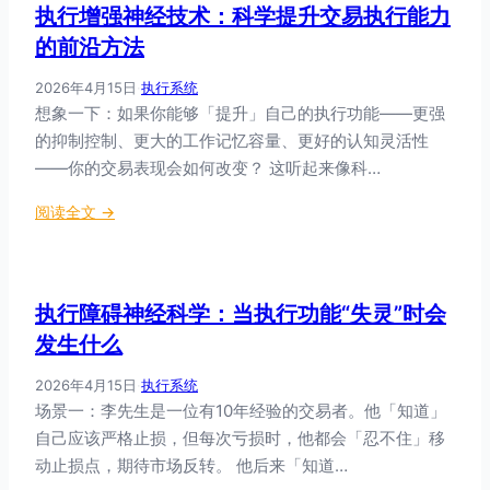
执行增强神经技术：科学提升交易执行能力
经
科
的前沿方法
学
2026年4月15日
·
执行系统
未
想象一下：如果你能够「提升」自己的执行功能——更强
来
的抑制控制、更大的工作记忆容量、更好的认知灵活性
：
脑
——你的交易表现会如何改变？ 这听起来像科…
机
：
阅读全文 →
接
执
口
行
、
增
A
执行障碍神经科学：当执行功能“失灵”时会
强
I
神
发生什么
辅
经
助
2026年4月15日
·
执行系统
技
与
场景一：李先生是一位有10年经验的交易者。他「知道」
术
人
自己应该严格止损，但每次亏损时，他都会「忍不住」移
：
类
科
动止损点，期待市场反转。 他后来「知道…
交
学