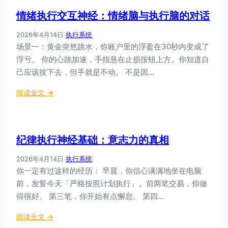
力
临
格
情绪执行交互神经：情绪脑与执行脑的对话
执
时
行
存
2026年4月14日
·
执行系统
神
储
场景一：黄金突然跳水，你账户里的浮盈在30秒内变成了
经
空
浮亏。 你的心跳加速，手指悬在止损按钮上方。你知道自
科
间
己应该按下去，但手就是不动。 不是因…
学
：
：
阅读全文 →
专
情
注
绪
的
执
力
纪律执行神经基础：意志力的真相
行
量
交
与
2026年4月14日
·
执行系统
互
多
你一定有过这样的经历： 早晨，你信心满满地坐在电脑
神
任
前，发誓今天「严格按照计划执行」。前两笔交易，你做
经
务
得很好。 第三笔，你开始有点懈怠。 第四…
：
的
情
代
：
阅读全文 →
绪
价
纪