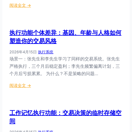
易
：
阅读全文 →
提
的
执
升
终
行
交
极
障
易
命
执行功能个体差异：基因、年龄与人格如何
碍
执
运
神
塑造你的交易风格
行
经
能
2026年4月15日
·
执行系统
科
力
场景一：张先生和李先生学习了同样的交易系统。张先生
学
的
严格执行，三个月后稳定盈利；李先生频繁偏离计划，三
：
前
当
个月后亏损累累。 为什么？不是策略的问题…
沿
执
方
：
阅读全文 →
行
法
执
功
行
能
功
“
工作记忆执行功能：交易决策的临时存储空
能
失
个
间
灵
体
”
2026年4月15日
·
执行系统