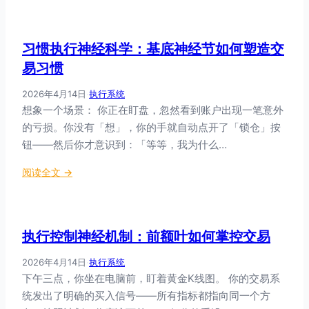
脑
律
与
执
执
习惯执行神经科学：基底神经节如何塑造交
行
行
神
易习惯
脑
经
的
2026年4月14日
·
执行系统
基
对
想象一个场景： 你正在盯盘，忽然看到账户出现一笔意外
础
话
的亏损。你没有「想」，你的手就自动点开了「锁仓」按
：
意
钮——然后你才意识到：「等等，我为什么…
志
：
阅读全文 →
力
习
的
惯
真
执
相
执行控制神经机制：前额叶如何掌控交易
行
神
2026年4月14日
·
执行系统
经
下午三点，你坐在电脑前，盯着黄金K线图。 你的交易系
科
统发出了明确的买入信号——所有指标都指向同一个方
学