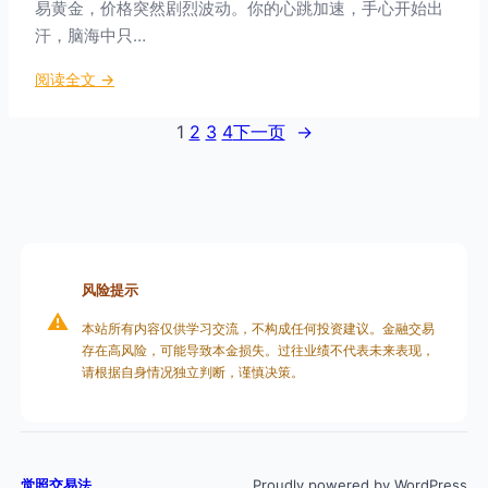
易黄金，价格突然剧烈波动。你的心跳加速，手心开始出
接
战
训
汗，脑海中只…
胜
练
市
：
阅读全文 →
大
场
生
脑
物
1
2
3
4
下一页
→
反
馈
训
练
：
用
风险提示
科
⚠️
技
本站所有内容仅供学习交流，不构成任何投资建议。金融交易
存在高风险，可能导致本金损失。过往业绩不代表未来表现，
调
请根据自身情况独立判断，谨慎决策。
节
交
易
情
绪
觉照交易法
Proudly powered by WordPress