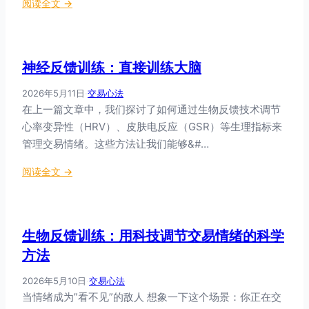
：
阅读全文 →
交
心
易
脑
创
同
伤
神经反馈训练：直接训练大脑
步
的
：
心
2026年5月11日
·
交易心法
顶
理
在上一篇文章中，我们探讨了如何通过生物反馈技术调节
级
技
心率变异性（HRV）、皮肤电反应（GSR）等生理指标来
交
术
管理交易情绪。这些方法让我们能够&#…
易
者
：
阅读全文 →
如
神
何
经
用
反
“
生物反馈训练：用科技调节交易情绪的科学
馈
心
训
方法
脏
练
智
2026年5月10日
·
交易心法
：
慧
当情绪成为”看不见”的敌人 想象一下这个场景：你正在交
直
”