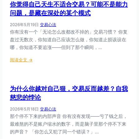
你觉得自己天生不适合交易？可能不是能力
控
制
问题，是藏在深处的某个模式
情
2026年5月19日
·
交易心法
绪
你有没有一个「无论怎么改都改不掉的」交易习惯？ 你复
？
盘过无数次，你知道自己应该怎么做，你知道止损该设在
也
许
哪，你知道不要追涨——但到了那个瞬间，…
情
：
阅读全文 →
绪
你
才
觉
是
得
你
为什么你越对自己狠，交易反而越差？自我
自
的
己
慈悲的悖论
指
天
南
2026年5月18日
·
交易心法
生
针
那个停不下来的内部声音 你有没有发现——亏了钱之后，
不
最难熬的不是账户缩水的数字，而是脑子里那个停不下来
适
合
的声音？ 「你怎么又犯了同一个错误？」…
交