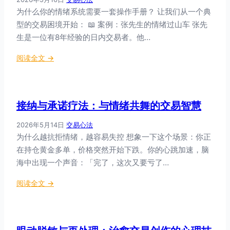
（
我
模
为什么你的情绪系统需要一套操作手册？ 让我们从一个典
M
慈
式
型的交易困境开始： 📖 案例：张先生的情绪过山车 张先
B
悲
C
生是一位有8年经验的日内交易者。他…
的
T
悖
：
阅读全文 →
）
论
预
辩
防
证
情
接纳与承诺疗法：与情绪共舞的交易智慧
行
绪
为
复
2026年5月14日
·
交易心法
疗
发
为什么越抗拒情绪，越容易失控 想象一下这个场景：你正
法
：
在持仓黄金多单，价格突然开始下跌。你的心跳加速，脑
（
交
海中出现一个声音：「完了，这次又要亏了…
D
易
B
者
：
阅读全文 →
T
的
接
）
心
纳
的
理
与
情
免
承