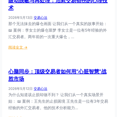
眼动脱敏与再处理：治愈交易创伤的心理技
绪
疫
诺
术
调
力
疗
节
训
2026年5月13日
·
交易心法
法
技
练
那个无法抹去的爆仓画面 让我们从一个真实的故事开始：
：
能
📖 案例：李女士的爆仓噩梦 李女士是一位有5年经验的外
与
：
情
汇交易者。两年前的一次重大爆仓，…
交
绪
易
：
阅读全文 →
共
者
眼
舞
的
动
的
情
脱
交
绪
心脑同步：顶级交易者如何用“心脏智慧”战
敏
易
操
与
胜市场
智
作
再
慧
手
2026年5月12日
·
交易心法
处
册
为什么知道该止损却做不到？ 让我们从一个真实场景开
理
始： 📖 案例：王先生的止损困境 王先生是一位有3年交易
：
治
经验的外汇交易者。他的技术分析能力…
愈