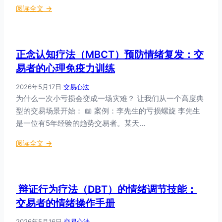
：
阅读全文 →
易
为
？
什
可
么
能
正念认知疗法（MBCT）预防情绪复发：交
你
不
越
易者的心理免疫力训练
是
对
能
2026年5月17日
·
交易心法
自
力
为什么一次小亏损会变成一场灾难？ 让我们从一个高度典
己
问
型的交易场景开始： 📖 案例：李先生的亏损螺旋 李先生
狠
题
，
是一位有5年经验的趋势交易者。某天…
，
交
是
：
阅读全文 →
易
藏
正
反
在
念
而
深
认
越
处
辩证行为疗法（DBT）的情绪调节技能：
知
差
的
疗
交易者的情绪操作手册
？
某
法
自
个
2026年5月16日
·
交易心法