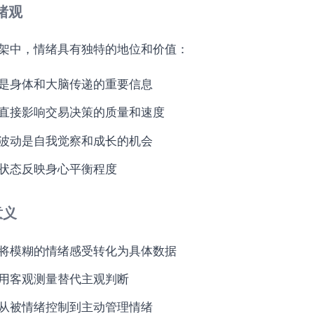
情绪观
具与资源
架中，情绪具有独特的地位和价值：
是身体和大脑传递的重要信息
直接影响交易决策的质量和速度
觉照的非评判原则？
波动是自我觉察和成长的机会
交易负担？
状态反映身心平衡程度
的情绪测量方法？
保护隐私？
意义
革命
将模糊的情绪感受转化为具体数据
用客观测量替代主观判断
从被情绪控制到主动管理情绪