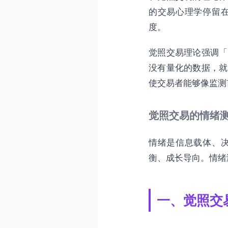
五、行为模式分析：交易行
的交易心理学停留
5.1 交易行为的情绪表达
度。
5.2 行为数据的收集与分
觉照交易理论强调「
六、多方法整合：全面的情
没有量化的数据，就
6.1 整合测量的必要性
使交易者能够像监测
觉照的全面性要求
6.2 整合测量体系设计
觉照交易的情绪
七、觉照交易情绪测量的实
情绪是信息载体、
7.1 案例一：从情绪盲目
衡、成长导向。情绪
测量体系建立与觉照训练
7.2 案例二：从数据恐惧
一、觉照交
测量适应与觉照理念融入
7.3 案例三：从碎片测量