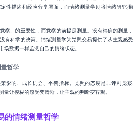
为的情绪密码
在定性描述和经验分享层面，而情绪测量学则将情绪研究推
析
觉察」的重要性，而觉察的前提是测量。没有精确的测量
绪测量体系
没有科学的决策。情绪测量学为觉照交易提供了从主观感
市场数据一样监测自己的情绪状态。
测量哲学
践案例
决策影响、成长机会、平衡指标。觉照的态度是非评判觉察
到情绪觉察
测量让模糊的感受变清晰，让主观的判断变客观。
到数据驱动
易的情绪测量哲学
到系统整合