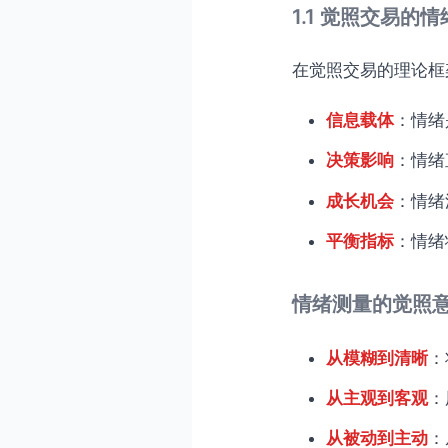
1.1 觉照交易的
整合优化与觉照系统构建
八、觉照交易情绪测量的工
在觉照交易的理论框
8.1 测量工具推荐
信息载体
：情绪
8.2 学习与发展资源
九、常见问题与觉照解答
决策影响
：情绪
9.1 情绪测量是否违背
成长机会
：情绪
9.2 情绪测量是否会增加
平衡指标
：情绪
9.3 如何选择适合自己
9.4 情绪测量的数据如何
情绪测量的觉照
结论：觉照交易的情绪测量
从模糊到清晰
：
从主观到客观
：
从被动到主动
：