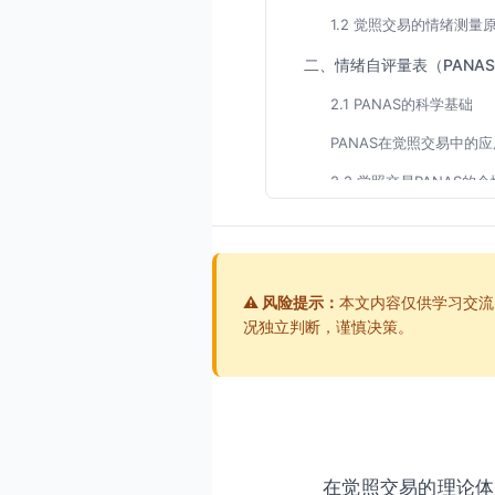
1.2 觉照交易的情绪测量
二、情绪自评量表（PANA
2.1 PANAS的科学基础
PANAS在觉照交易中的应
2.2 觉照交易PANAS的
三、交易情绪指数（TEI）
3.1 TEI的理论框架
3.2 TEI的测量与计算
⚠️ 风险提示：
本文内容仅供学习交流
况独立判断，谨慎决策。
TEI在觉照交易实践中的
四、生理信号监测：身体的
4.1 生理信号的觉照意义
4.2 关键生理信号的测量
在觉照交易的理论体