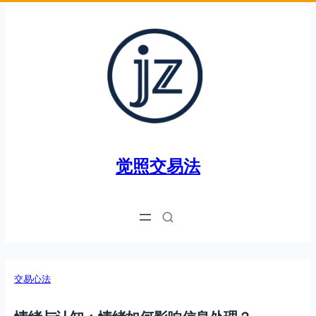
跳
至
内
容
觉照交易法
交易心法