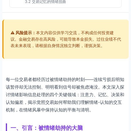
3.2 交易记忆的情绪扭曲
3.3 觉照交易中的记忆管理
四、情绪对决策质量的影响
4.1 情绪作为决策信息
⚠️ 风险提示：
本文内容仅供学习交流，不构成任何投资建
4.2 交易决策中的情绪干扰
议。金融交易存在高风险，可能导致本金损失。过往业绩不代
表未来表现，请根据自身情况独立判断，谨慎决策。
4.3 觉照交易中的决策优化
五、情绪与认知偏差
5.1 认知偏差的情绪根源
5.2 交易中常见的情绪-认知偏差
每一位交易者都经历过被情绪劫持的时刻——连续亏损后明知
5.3 觉照交易中的偏差纠正
该暂停却无法控制、明明看到信号却被焦虑淹没。本文深入探
六、情绪-认知整合模型
讨情绪影响信息处理的四个关键领域：注意力、记忆、决策和
6.1 四个层次的整合
认知偏差，揭示觉照交易如何帮助我们理解情绪-认知的交互
机制，在情绪风暴中保持认知的平衡与清明。
6.2 实践路径
结语：情绪是认知的一部分
一、引言：被情绪劫持的大脑