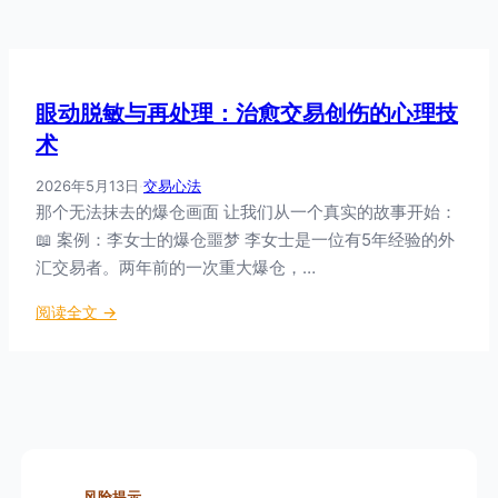
眼动脱敏与再处理：治愈交易创伤的心理技
术
2026年5月13日
·
交易心法
那个无法抹去的爆仓画面 让我们从一个真实的故事开始：
📖 案例：李女士的爆仓噩梦 李女士是一位有5年经验的外
汇交易者。两年前的一次重大爆仓，…
：
阅读全文 →
眼
动
脱
敏
与
再
处
风险提示