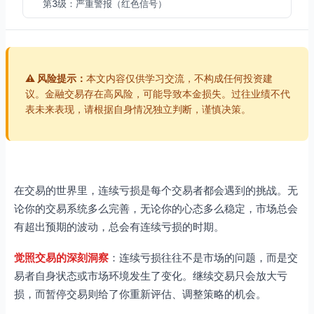
第3级：严重警报（红色信号）
触发条件
应对措施
根本原因分析
⚠️ 风险提示：
本文内容仅供学习交流，不构成任何投资建
第4级：危机干预（黑色信号）
议。金融交易存在高风险，可能导致本金损失。过往业绩不代
表未来表现，请根据自身情况独立判断，谨慎决策。
触发条件
应对措施
重建步骤
觉照交易的暂停哲学
在交易的世界里，连续亏损是每个交易者都会遇到的挑战。无
暂停的四个层次
论你的交易系统多么完善，无论你的心态多么稳定，市场总会
暂停时做什么？
有超出预期的波动，总会有连续亏损的时期。
实战案例：黄金交易者的暂停经历
觉照交易的深刻洞察
：连续亏损往往不是市场的问题，而是交
案例背景
易者自身状态或市场环境发生了变化。继续交易只会放大亏
触发过程
损，而暂停交易则给了你重新评估、调整策略的机会。
结果对比