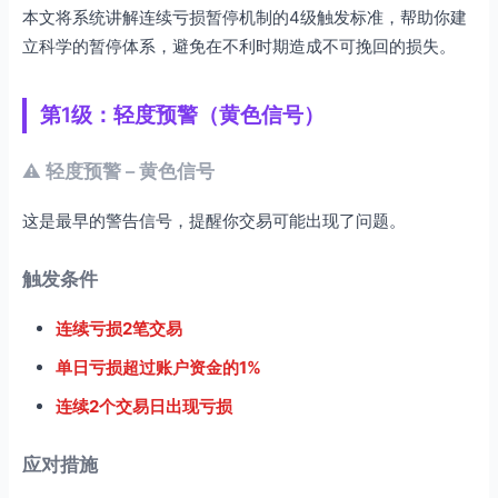
本文将系统讲解连续亏损暂停机制的4级触发标准，帮助你建
如何建立你的暂停机制？
立科学的暂停体系，避免在不利时期造成不可挽回的损失。
步骤1：定义你的触发标准
步骤2：制定应对预案
第1级：轻度预警（黄色信号）
步骤3：建立检查清单
步骤4：定期回顾调整
⚠️ 轻度预警 – 黄色信号
立即行动：建立你的暂停机制
这是最早的警告信号，提醒你交易可能出现了问题。
常见误区与纠正
觉照交易的深度思考
触发条件
工具与资源
连续亏损2笔交易
1. 连续亏损追踪表
单日亏损超过账户资金的1%
2. 情绪状态评估表
3. 市场环境评估框架
连续2个交易日出现亏损
4. 暂停期间学习清单
应对措施
结语：暂停的艺术