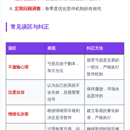
定期回顾调整
：每季度优化暂停机制的有效性
常见误区与纠正
误区
表现
纠正方法
接受亏损是交易的
亏损后急于翻本，
不服输心理
一部分，严格执行
加大仓位
暂停机制
认为自己的系统不
保持谦逊，市场永
过度自信
会失效，忽视预警
远是对的
信号
根据情绪而非规则
建立客观的量化标
情绪化决策
决定是否暂停
准，严格执行
过早恢复交易，问
确保暂停时间足够