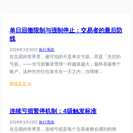
单日回撤限制与强制停止：交易者的最后防
线
2026年3月30日
·
执行系统
在交易的世界里，最可怕的不是单次亏损，而是「失控的
亏损」——当亏损像滚雪球一样越滚越大，最终吞噬整个
账户。这种失控往往发生在一天之内，当情绪…
：
阅读全文 →
单
日
回
连续亏损暂停机制：4级触发标准
撤
限
2026年3月29日
·
执行系统
制
在交易的世界里，连续亏损是每个交易者都会遇到的挑
与