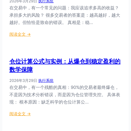
2026年3月29日
·
执行系统
理
在交易中，有一个常见的问题：我应该追求多高的收益？
：
承担多大的风险？ 很多交易者的答案是：越高越好，越大
何
越好。但恰恰是致命的错误。 真相是：稳…
时
降
：
阅读全文 →
仓
风
？
险
与
仓位计算公式与实例：从爆仓到稳定盈利的
收
益
数学保障
的
2026年3月29日
·
执行系统
平
在交易中，有一个残酷的真相：90%的交易者最终爆仓，
衡
不是因为技术分析错误，而是因为仓位管理失控。 具体表
：
稳
现： 根本原因：缺乏科学的仓位计算公…
定
：
阅读全文 →
盈
仓
利
位
的