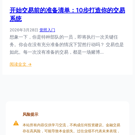
计
核
开始交易前的准备清单：10步打造你的交易
算
心
公
系统
数
式
学
2026年3月28日
·
觉照入门
与
想象一下，你是特种部队的一员，即将执行一次关键任
实
务。你会在没有充分准备的情况下贸然行动吗？ 交易也是
例
：
如此。每一次没有准备的交易，都是一场赌博…
从
：
阅读全文 →
爆
开
仓
始
到
交
稳
易
定
前
盈
的
利
准
的
风险提示
备
数
⚠️
本站所有内容仅供学习交流，不构成任何投资建议。金融交易
清
学
存在高风险，可能导致本金损失。过往业绩不代表未来表现，
单
保