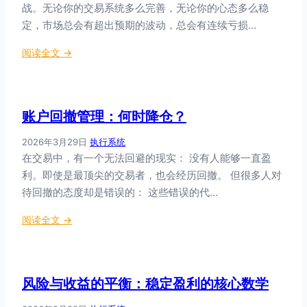
战。无论你的交易系统多么完善，无论你的心态多么稳
强
定，市场总会有超出预期的波动，总会有连续亏损…
制
停
：
阅读全文 →
止
连
：
续
交
亏
易
账户回撤管理：何时降仓？
损
者
暂
的
2026年3月29日
·
执行系统
停
最
在交易中，有一个无法回避的现实： 没有人能够一直盈
机
后
利。即使是最顶尖的交易者，也会经历回撤。 但很多人对
制
防
待回撤的态度却是错误的： 这些错误的代…
：
线
4
：
阅读全文 →
级
账
触
户
发
回
标
风险与收益的平衡：稳定盈利的核心数学
撤
准
管