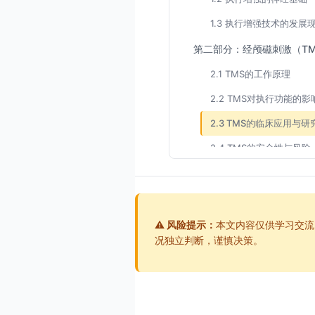
1.3 执行增强技术的发展
第二部分：经颅磁刺激（TM
2.1 TMS的工作原理
2.2 TMS对执行功能的影
2.3 TMS的临床应用与研
2.4 TMS的安全性与风险
第三部分：经颅直流电刺激（
3.1 tDCS的工作原理
3.2 tDCS对执行功能的
⚠️ 风险提示：
本文内容仅供学习交流
况独立判断，谨慎决策。
3.3 tDCS与训练的结合
3.4 tDCS的安全性与风险
第四部分：神经反馈训练