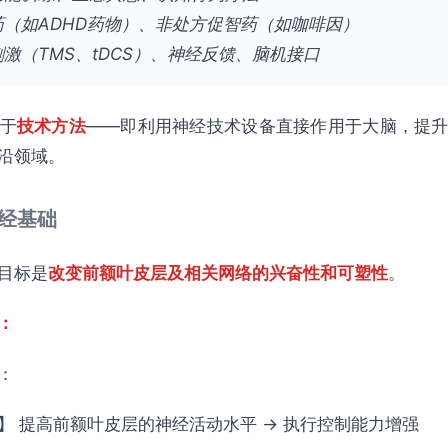
药（如ADHD药物）、非处方促智药（如咖啡因）
激（TMS、tDCS）、神经反馈、脑机接口
于
技术方法
——即利用神经技术设备直接作用于大脑，提
沿领域。
神经基础
目标是
改变前额叶皮层及相关网络的兴奋性和可塑性
。
：
：
】 提高前额叶皮层的神经活动水平 → 执行控制能力增强