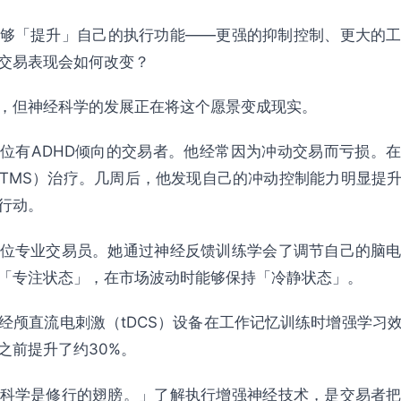
够「提升」自己的执行功能——更强的抑制控制、更大的
交易表现会如何改变？
应用
限制
，但神经科学的发展正在将这个愿景变成现实。
位有ADHD倾向的交易者。他经常因为冲动交易而亏损。
TMS）治疗。几周后，他发现自己的冲动控制能力明显提
行动。
位专业交易员。她通过神经反馈训练学会了调节自己的脑
术、修行与觉照
「专注状态」，在市场波动时能够保持「冷静状态」。
「答案」
经颅直流电刺激（tDCS）设备在工作记忆训练时增强学习
形态
之前提升了约30%。
科学是修行的翅膀。」了解执行增强神经技术，是交易者