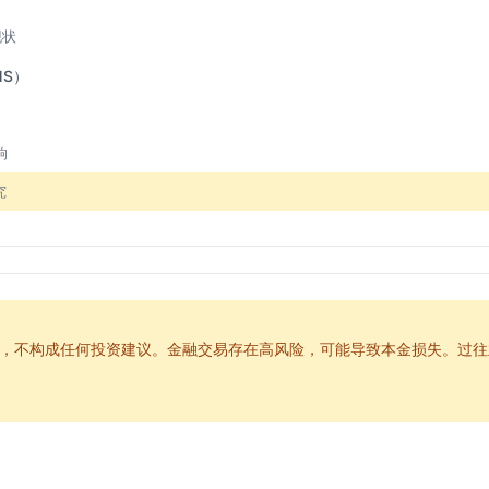
现状
S）
响
究
tDCS）
影响
，不构成任何投资建议。金融交易存在高风险，可能导致本金损失。过往