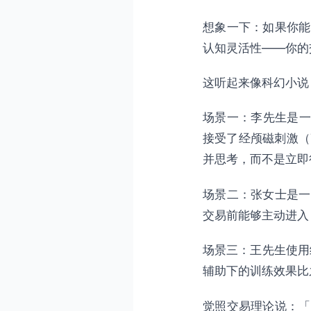
4.1 神经反馈的工作原理
想象一下：如果你能
4.2 神经反馈与执行功能
认知灵活性——你的
4.3 神经反馈在交易中的
4.4 神经反馈的安全性与
这听起来像科幻小说
第五部分：安全与伦理考量
场景一：李先生是一
5.1 安全使用的原则
接受了经颅磁刺激（
5.2 伦理考量
并思考，而不是立即
5.3 觉照的整合方法
场景二：张女士是一
第六部分：深度思考——技
交易前能够主动进入
6.1 技术是「工具」不是
场景三：王先生使用
6.2 「觉照执行」的终极
辅助下的训练效果比
6.3 未来的可能性
总结
觉照交易理论说：「