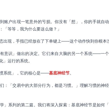
——建立交易好习惯
理
策略
到账户出现一笔意外的亏损。你没有「想」，你的手就自
性
：「等等，我为什么要这么做？」
清单
态出现，手指已经放在了下单键上——这个动作快到你根本
惯与觉照
有意识」做出的决定。它们来自大脑的另一个系统——一
化」运行的系统。
到「习惯的觉照」
标」
惯系统」，它的核心是——
基底神经节
。
们：「交易中的大部分行为，都是习惯。」理解习惯的神
学」系列的第二篇。我们将深入探索：基底神经节是如何