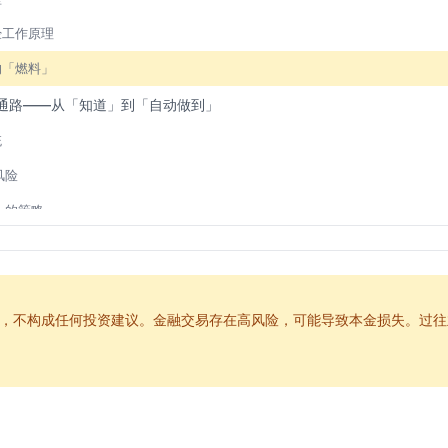
经工作原理
的「燃料」
通路——从「知道」到「自动做到」
统
风险
」的策略
弱窗口」
制——如何打破坏习惯
性
，不构成任何投资建议。金融交易存在高风险，可能导致本金损失。过往
体策略
过程