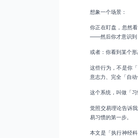
第四部分：神经可塑性训练
想象一个场景：
4.1 神经可塑性的基本原
4.2 加速习惯形成的神经
你正在盯盘，忽然看
4.3 觉照冥想与神经可塑
——然后你才意识到
4.4 建立交易习惯的实用
或者：你看到某个形
第五部分：深度思考——习
这些行为，不是你「
5.1 习惯的「觉照悖论」
意志力、完全「自动
5.2 从「觉照的习惯」
5.3 交易习惯的「终极目
这个系统，叫做「习
总结
觉照交易理论告诉我
易习惯的第一步。
本文是「执行神经科