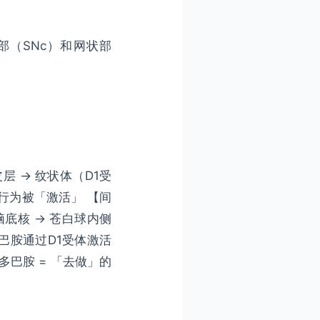
（SNc）和网状部
 → 纹状体（D1受
：行为被「激活」 【间
脑底核 → 苍白球内侧
多巴胺通过D1受体激活
多巴胺 = 「去做」的