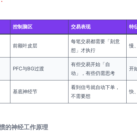
控制脑区
交易表现
特
每笔交易都需要「刻意
前额叶皮层
慢
想」才执行
有些交易开始「自
PFC与BG过渡
开
动」，有些仍需思考
看到信号就自动下单，
基底神经节
快
不需要想
：习惯的神经工作原理