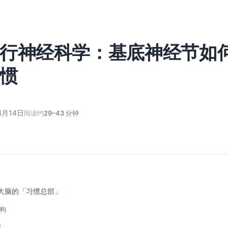
行神经科学：基底神经节如
惯
4月14日
阅读约
29–43 分钟
大脑的「习惯总部」
结构
型