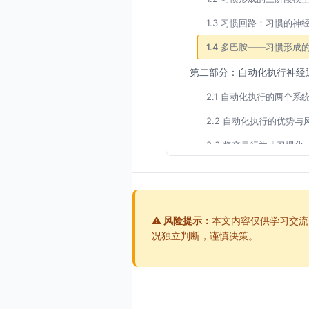
1.3 习惯回路：习惯的神
1.4 多巴胺——习惯形成
第二部分：自动化执行神经
2.1 自动化执行的两个系
2.2 自动化执行的优势与
2.3 将交易行为「习惯化
2.4 习惯化过程中的「脆
第三部分：习惯改变神经机
3.1 习惯的「不可消除」
⚠️ 风险提示：
本文内容仅供学习交流
况独立判断，谨慎决策。
3.2 打破坏交易习惯的具
3.3 习惯改变的神经重塑
3.4 「习惯中断」技术