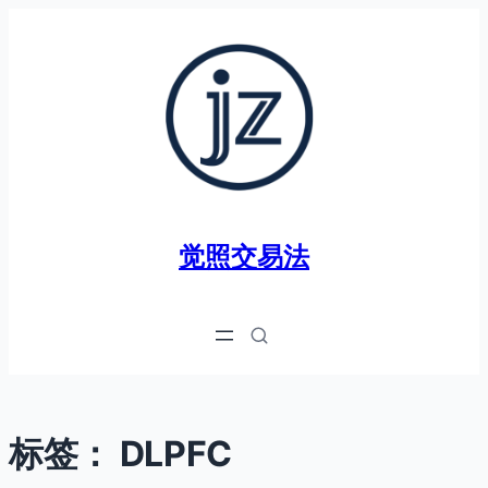
跳
至
内
容
觉照交易法
标签：
DLPFC