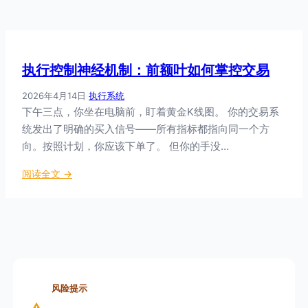
执行控制神经机制：前额叶如何掌控交易
2026年4月14日
·
执行系统
下午三点，你坐在电脑前，盯着黄金K线图。 你的交易系
统发出了明确的买入信号——所有指标都指向同一个方
向。按照计划，你应该下单了。 但你的手没…
：
阅读全文 →
执
行
控
制
神
经
机
风险提示
制