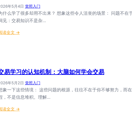
知
2026年5月4日
·
觉照入门
模
为什么学了很多却用不出来？ 想象这些令人沮丧的场景： 问题不在
型
洞见：交易知识不是杂…
：
理
：
阅读全文 →
性
交
、
易
直
知
觉
识
与
的
觉
交易学习的认知机制：大脑如何学会交易
表
照
征
2026年5月2日
·
觉照入门
的
与
想象一下这些情境： 这些问题的根源，往往不在于你不够努力，而在
科
组
程，不是信息堆积。理解…
学
织
融
：
：
阅读全文 →
合
构
交
建
易
高
学