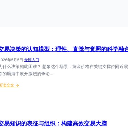
交易决策的认知模型：理性、直觉与觉照的科学融
2026年5月5日
·
觉照入门
为什么决策如此困难？ 想象这个场景：黄金价格在关键支撑位附近
你的脑海中展开激烈的争论…
：
阅读全文 →
交
易
决
策
的
交易知识的表征与组织：构建高效交易大脑
认