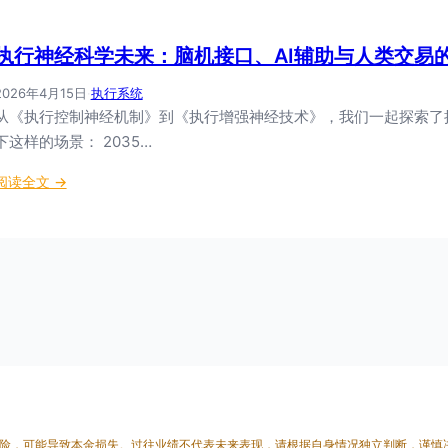
效
习
交
的
易
执行神经科学未来：脑机接口、AI辅助与人类交易
认
大
知
2026年4月15日
·
执行系统
脑
机
从《执行控制神经机制》到《执行增强神经技术》，我们一起探索了
制
下这样的场景： 2035…
：
大
：
阅读全文 →
脑
执
如
行
何
神
学
经
会
科
交
学
易
未
来
：
脑
机
险，可能导致本金损失。过往业绩不代表未来表现，请根据自身情况独立判断，谨慎