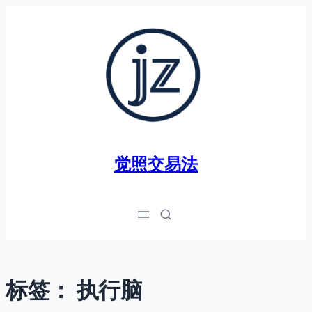
跳
至
内
容
觉照交易法
标签：
执行脑