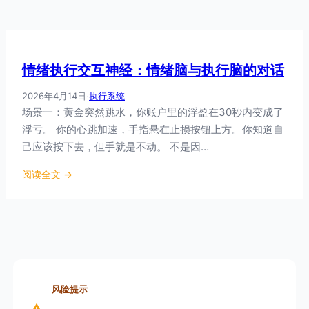
情绪执行交互神经：情绪脑与执行脑的对话
2026年4月14日
·
执行系统
场景一：黄金突然跳水，你账户里的浮盈在30秒内变成了
浮亏。 你的心跳加速，手指悬在止损按钮上方。你知道自
己应该按下去，但手就是不动。 不是因…
：
阅读全文 →
情
绪
执
行
交
互
神
风险提示
经