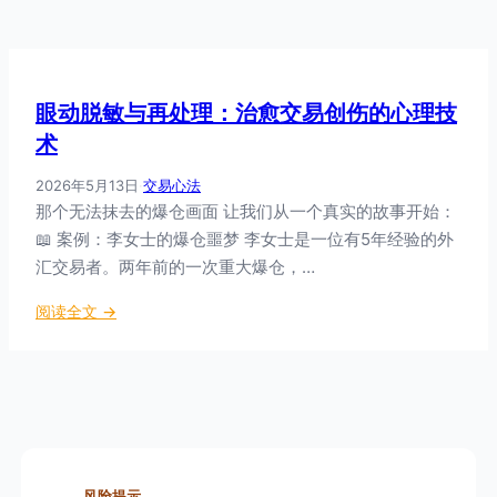
眼动脱敏与再处理：治愈交易创伤的心理技
术
2026年5月13日
·
交易心法
那个无法抹去的爆仓画面 让我们从一个真实的故事开始：
📖 案例：李女士的爆仓噩梦 李女士是一位有5年经验的外
汇交易者。两年前的一次重大爆仓，…
：
阅读全文 →
眼
动
脱
敏
与
再
处
风险提示