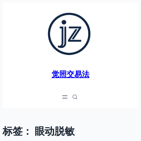
跳
至
内
容
觉照交易法
标签：
眼动脱敏