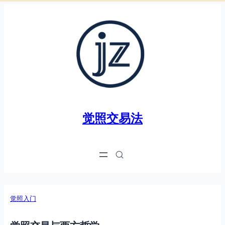
跳
至
内
容
觉照交易法
觉照入门