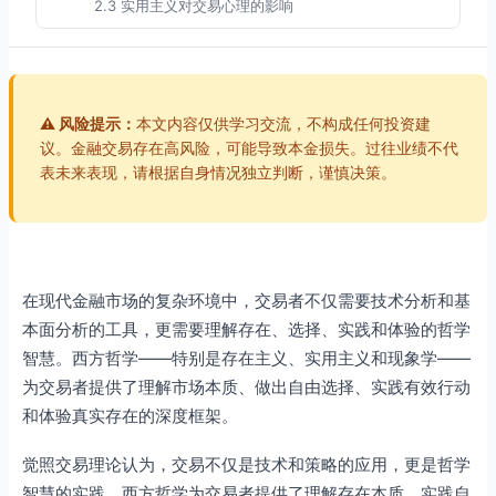
2.3 实用主义对交易心理的影响
第三部分：现象学与市场体验
3.1 现象学的核心理念
3.2 现象学在交易中的应用
⚠️ 风险提示：
本文内容仅供学习交流，不构成任何投资建
3.3 现象学对交易心理的影响
议。金融交易存在高风险，可能导致本金损失。过往业绩不代
表未来表现，请根据自身情况独立判断，谨慎决策。
第四部分：西方哲学整合与觉照交易
4.1 三大传统的智慧整合
4.2 整合智慧的交易应用
4.3 整合智慧的心理转化
在现代金融市场的复杂环境中，交易者不仅需要技术分析和基
结论：西方哲学——交易智慧的现代源泉
本面分析的工具，更需要理解存在、选择、实践和体验的哲学
附录：觉照交易西方哲学实践指南
智慧。西方哲学——特别是存在主义、实用主义和现象学——
每日哲学练习
为交易者提供了理解市场本质、做出自由选择、实践有效行动
和体验真实存在的深度框架。
三大传统实践检查清单
常见问题解答
觉照交易理论认为，交易不仅是技术和策略的应用，更是哲学
智慧的实践。西方哲学为交易者提供了理解存在本质、实践自