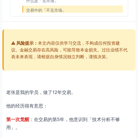
什么是「见市场」
交易中的「不见市场」
如何「见市场」
「见市场」的三个层次
第三重境界：见无常
⚠️ 风险提示：
本文内容仅供学习交流，不构成任何投资建
什么是「见无常」
议。金融交易存在高风险，可能导致本金损失。过往业绩不代
表未来表现，请根据自身情况独立判断，谨慎决策。
交易中的「不见无常」
如何「见无常」
「见无常」的三个层次
三重境界的关系
老张是我的学员，做了12年交易。
觉照交易的终极心法
他的经历很有意思：
觉
照
第一次觉醒
：在交易的第5年，他意识到「技术分析不够
修行
用」。
三重境界