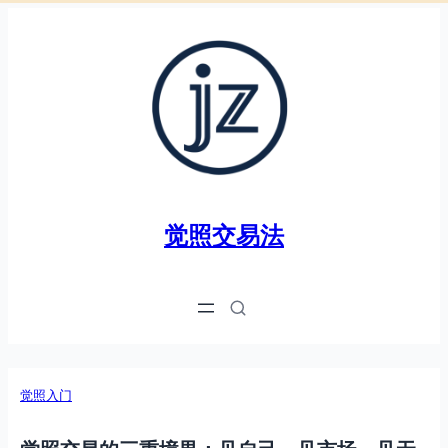
跳
至
内
容
觉照交易法
觉照入门