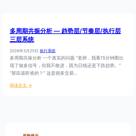
多周期共振分析 — 趋势层/节奏层/执行层
三层系统
2026年3月25日
·
执行系统
多周期共振分析 一个真实的问题 “老师，我看15分钟图出
现了做多信号，但我不敢进，因为日线还是下跌趋势。”
“那应该听谁的？” 这是很多交易…
：
阅读全文 →
多
周
期
共
振
分
析
风险提示