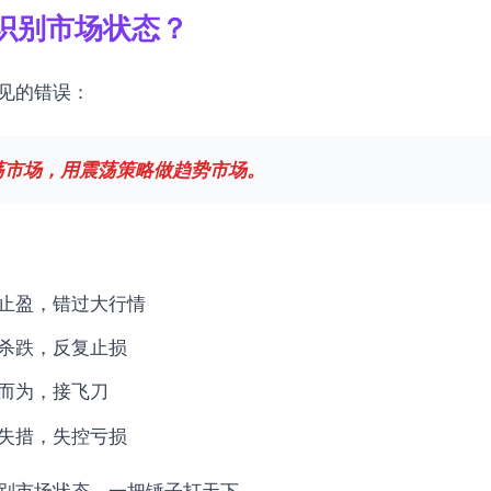
风险
识别市场状态？
见的错误：
方法
荡市场，用震荡策略做趋势市场。
应对
止盈，错过大行情
杀跌，反复止损
而为，接飞刀
失措，失控亏损
状态心法
别市场状态，一把锤子打天下。