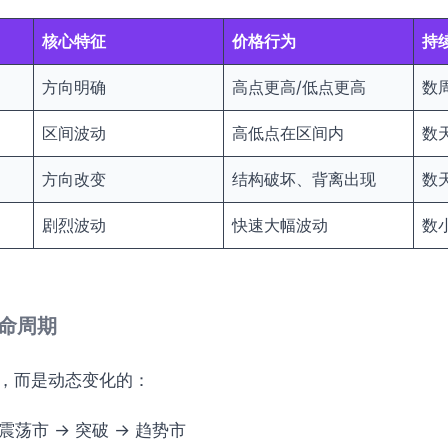
核心特征
价格行为
持
方向明确
高点更高/低点更高
数
区间波动
高低点在区间内
数
方向改变
结构破坏、背离出现
数
剧烈波动
快速大幅波动
数
生命周期
，而是动态变化的：
 震荡市 → 突破 → 趋势市