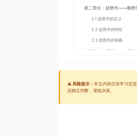
第二部分：趋势市——顺势
2.1 趋势市的定义
2.2 趋势市的特征
2.3 趋势市的策略
第三部分：震荡市——高抛
3.1 震荡市的定义
3.2 震荡市的特征
⚠️ 风险提示：
3.3 震荡市的策略
本文内容仅供学习交流
况独立判断，谨慎决策。
第四部分：转折市——谨慎
4.1 转折市的定义
4.2 转折市的特征
4.3 转折市的策略