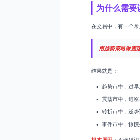
第五部分：事件市——降低
为什么需要
5.1 事件市的定义
5.2 事件市的特征
在交易中，有一个常
5.3 事件市的策略
第六部分：市场状态的识别
用趋势策略做震
6.1 三步识别法
6.2 市场状态判断表
结果就是：
第七部分：市场状态转换的
趋势市中，过早
7.1 趋势市 → 震荡市
震荡市中，追涨
7.2 震荡市 → 趋势市
转折市中，逆势
7.3 趋势市 → 转折市
7.4 任何状态 → 事件市
事件市中，惊慌
第八部分：觉照交易的市场
根本原因
：不懂得识