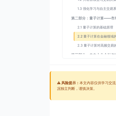
1.3 强化学习与自主交易
第二部分：量子计算——市
2.1 量子计算的基础原理
2.2 量子计算在金融领域
2.3 量子计算对高频交易
第三部分：去中心化金融与
3.1 从「中心化」到「
3.2 自动做市商（AMM
3.3 DeFi对传统市场的
⚠️ 风险提示：
本文内容仅供学习交流
况独立判断，谨慎决策。
第四部分：监管科技与市场
4.1 监管面临的挑战
4.2 监管科技（RegTec