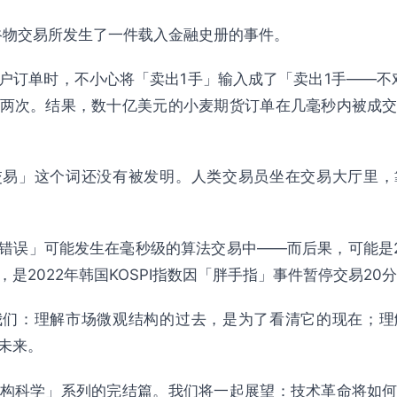
京谷物交易所发生了一件载入金融史册的事件。
微观结构演进
户订单时，不小心将「卖出1手」输入成了「卖出1手——不
两次。结果，数十亿美元的小麦期货订单在几毫秒内被成
变
来生存指南
交易」这个词还没有被发明。人类交易员坐在交易大厅里，
错误」可能发生在毫秒级的算法交易中——而后果，可能是2
是2022年韩国KOSPI指数因「胖手指」事件暂停交易20
我们：理解市场微观结构的过去，是为了看清它的现在；理
未来。
构科学」系列的完结篇。我们将一起展望：技术革命将如