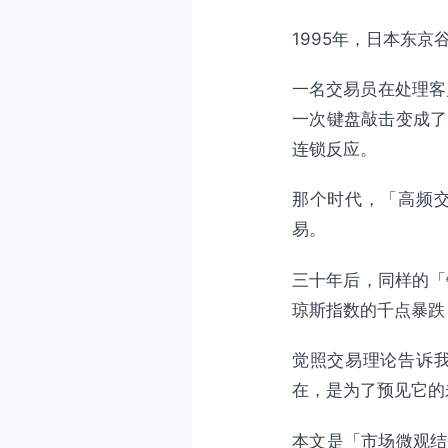
4.3 实时监管的愿景
1995年，日本东
第五部分：未来十年的市场
5.1 技术演进时间线
一名交易员在处理客
一次键盘敲击变成了
5.2 交易策略的未来方向
连锁反应。
5.3 人类交易者的角色演
第六部分：觉照交易者的未
那个时代，「高频
6.1 技术革命的觉照观
易。
6.2 未来十年的行动清单
三十年后，同样的「
6.3 觉照的终极预言
琼斯指数的千点暴跌，
总结
觉照交易理论告诉
在，是为了预见它的
本文是「市场微观结