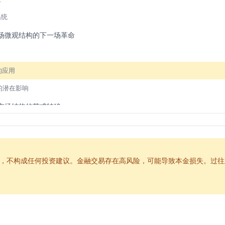
系统
场微观结构的下一场革命
的应用
的潜在影响
市场结构的范式转移
去中心化」的市场结构
）的微观结构分析
冲击与融合
，不构成任何投资建议。金融交易存在高风险，可能导致本金损失。过往
微观结构的协同演进
h）的崛起