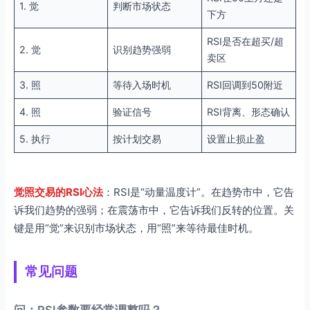
1. 觉
判断市场状态
下方
RSI是否在超买/超
2. 觉
识别趋势强弱
卖区
3. 照
等待入场时机
RSI回调到50附近
4. 照
验证信号
RSI背离、形态确认
5. 执行
按计划交易
设置止损止盈
觉照交易的RSI心法
：RSI是“动量温度计”。在趋势市中，它告
诉我们趋势的强弱；在震荡市中，它告诉我们反转的位置。关
键是用“觉”来识别市场状态，用“照”来等待最佳时机。
常见问题
问：RSI参数要经常调整吗？