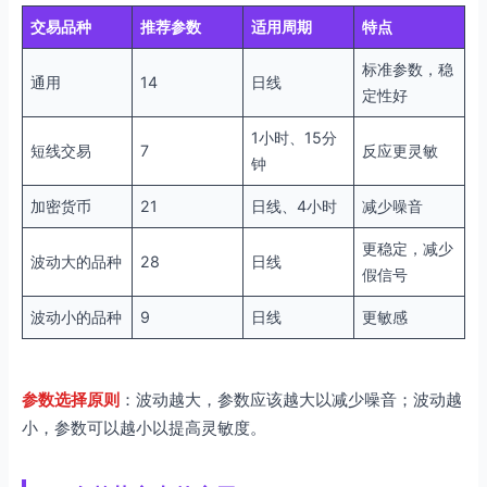
交易品种
推荐参数
适用周期
特点
标准参数，稳
通用
14
日线
定性好
1小时、15分
短线交易
7
反应更灵敏
钟
加密货币
21
日线、4小时
减少噪音
更稳定，减少
波动大的品种
28
日线
假信号
波动小的品种
9
日线
更敏感
参数选择原则
：波动越大，参数应该越大以减少噪音；波动越
小，参数可以越小以提高灵敏度。