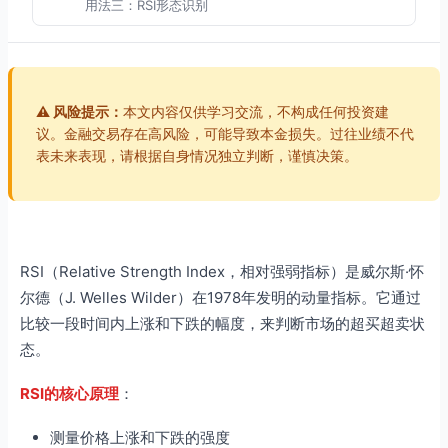
用法三：RSI形态识别
用法四：RSI多周期共振
RSI参数优化
RSI在趋势市中的应用
⚠️ 风险提示：
本文内容仅供学习交流，不构成任何投资建
上升趋势中的RSI用法
议。金融交易存在高风险，可能导致本金损失。过往业绩不代
表未来表现，请根据自身情况独立判断，谨慎决策。
下降趋势中的RSI用法
RSI在震荡市中的应用
震荡市交易策略
RSI与其他指标配合
RSI（Relative Strength Index，相对强弱指标）是威尔斯·怀
RSI + 布林带
尔德（J. Welles Wilder）在1978年发明的动量指标。它通过
RSI + MACD
比较一段时间内上涨和下跌的幅度，来判断市场的超买超卖状
RSI + 成交量
态。
RSI与觉照交易
RSI的核心原理
：
觉照交易中的RSI应用框架
测量价格上涨和下跌的强度
常见问题