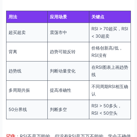
用法
应用场景
关键点
RSI > 70超买，RSI
超买超卖
震荡市中
< 30超卖
价格创新高/低，
背离
趋势可能反转
RSI没有
在RSI图表上画趋势
趋势线
判断动量变化
线
不同周期RSI相互确
多周期共振
提高准确性
认
RSI > 50多头，
50分界线
判断多空
RSI < 50空头
记住
：RSI不是万能的，但没有RSI是万万不能的。学会正确使