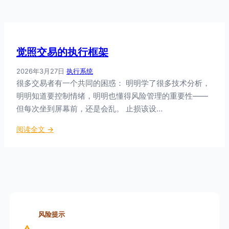
觉照交易的执行框架
2026年3月27日
·
执行系统
很多交易者有一个共同的困惑： 明明学了很多技术分析，
明明知道要控制情绪，明明也懂得风险管理的重要性——
但每次坐到屏幕前，还是会乱。 止损该设…
：
阅读全文 →
觉
照
交
易
的
执
行
风险提示
框