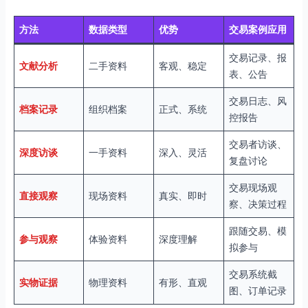
方法
数据类型
优势
交易案例应用
交易记录、报
文献分析
二手资料
客观、稳定
表、公告
交易日志、风
档案记录
组织档案
正式、系统
控报告
交易者访谈、
深度访谈
一手资料
深入、灵活
复盘讨论
交易现场观
直接观察
现场资料
真实、即时
察、决策过程
跟随交易、模
参与观察
体验资料
深度理解
拟参与
交易系统截
实物证据
物理资料
有形、直观
图、订单记录