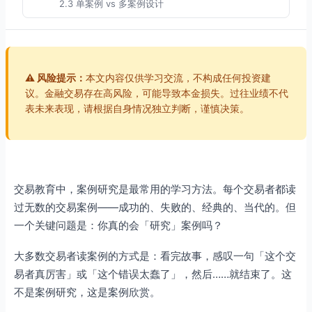
2.3 单案例 vs 多案例设计
2.4 整体式 vs 嵌入式设计
第三部分：数据收集方法
3.1 三角验证原则
⚠️ 风险提示：
本文内容仅供学习交流，不构成任何投资建
3.2 六种数据收集方法
议。金融交易存在高风险，可能导致本金损失。过往业绩不代
表未来表现，请根据自身情况独立判断，谨慎决策。
3.3 深度访谈技术
3.4 观察方法的选择
第四部分：分析技术选择
4.1 定性数据分析策略
交易教育中，案例研究是最常用的学习方法。每个交易者都读
4.2 扎根理论方法
过无数的交易案例——成功的、失败的、经典的、当代的。但
4.3 分析软件工具
一个关键问题是：你真的会「研究」案例吗？
4.4 质量评估标准
大多数交易者读案例的方式是：看完故事，感叹一句「这个交
第五部分：交易案例研究的应用框架
易者真厉害」或「这个错误太蠢了」，然后……就结束了。这
5.1 交易案例研究的特殊性
不是案例研究，这是案例欣赏。
5.2 交易案例研究框架