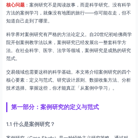
核心问题
：案例研究不是阅读故事，而是科学研究。没有科学
5.3 案例选择标准
方法的案例学习，就像没有地图的旅行——你可能在走，但不
5.4 从案例到实践
知道自己走到了哪里。
第六部分：深度思考
科学界对案例研究有严格的方法论定义。自20世纪初哈佛商学
6.1 案例研究的局限
院开创案例教学法以来，案例研究已经发展出一整套科学方
6.2 案例研究与觉照交易
法。在社会科学、医学、法学等领域，案例研究是成熟的研究
6.3 案例研究的伦理
范式。
6.4 从学习者到研究者
交易领域也需要这样的科学基础。本文将介绍案例研究的四个
总结：建立科学的案例学习方法
核心要素：定义与范式、研究设计原则、数据收集方法、分析
技术选择。掌握这些，你才能真正「从案例中学习」。
第一部分：案例研究的定义与范式
1.1 什么是案例研究？
案例研究（Case Study）是一种经验主义研究策略，通过对