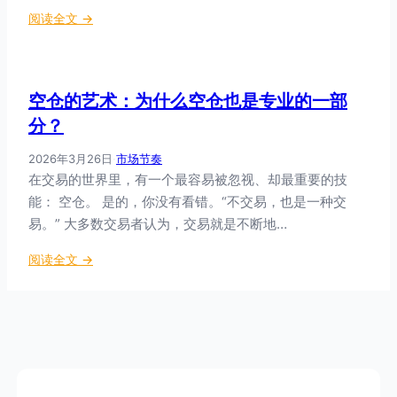
存
：
阅读全文 →
者
交
到
易
胜
系
利
空仓的艺术：为什么空仓也是专业的一部
统
者
的
分？
三
2026年3月26日
·
市场节奏
个
在交易的世界里，有一个最容易被忽视、却最重要的技
要
能： 空仓。 是的，你没有看错。“不交易，也是一种交
素
：
易。” 大多数交易者认为，交易就是不断地…
入
：
阅读全文 →
场
空
、
仓
止
的
损
艺
、
术
目
：
标