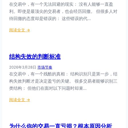
在交易中，有一个无法回避的现实： 没有人能够一直盈
中
利。即使是最顶尖的交易者，也会经历回撤。 但很多人对
保
持
待回撤的态度却是错误的： 这些错误的代…
纪
：
阅读全文 →
律
止
？
损
觉
设
照
结构失效的判断标准
置
交
的
易
2026年3月28日
·
市场节奏
科
的
在交易中，有一个残酷的真相： 结构识别只是第一步，结
学
纪
构失效判断才是决定盈亏的关键。 很多交易者能够识别三
方
律
类结构： 但他们在面对以下问题时却束…
法
执
：
行
：
阅读全文 →
让
系
结
每
统
构
一
失
分
为什么你的交易一直亏损？根本原因分析
效