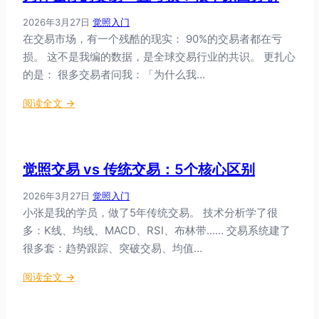
错
的
误
2026年3月27日
·
觉照入门
判
代
在交易市场，有一个残酷的现实： 90%的交易者都在亏
断
价
损。 这不是我编的数据，是全球交易行业的共识。 更扎心
标
都
的是： 很多交易者问我：「为什么我…
准
有
意
：
阅读全文 →
义
为
什
么
觉照交易 vs 传统交易：5个核心区别
你
的
2026年3月27日
·
觉照入门
交
小张是我的学员，做了5年传统交易。 技术分析学了很
易
多：K线、均线、MACD、RSI、布林带…… 交易系统建了
一
很多套：趋势跟踪、突破交易、均值…
直
亏
：
阅读全文 →
损
觉
？
照
根