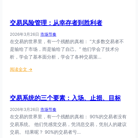
觉
仓
照
到
交
稳
交易风险管理：从幸存者到胜利者
易
定
的
盈
2026年3月26日
·
市场节奏
执
利
在交易的世界里，有一个残酷的真相： “大多数交易者不
行
是输给了市场，而是输给了自己。” 他们学会了技术分
框
析，学会了基本面分析，学会了各种交易策…
架
：
阅读全文 →
交
易
风
交易系统的三个要素：入场、止损、目标
险
管
2026年3月26日
·
市场节奏
理
在交易的世界里，有一个残酷的真相： 90%的交易者没有
：
交易系统。 他们凭感觉交易，凭消息交易，凭别人的建议
从
交易。 结果呢？ 90%的交易者亏…
幸