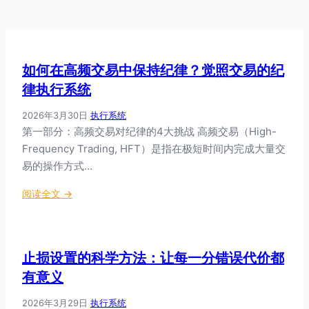
如何在高频交易中保持纪律？觉照交易的纪
律执行系统
2026年3月30日
·
执行系统
第一部分：高频交易对纪律的4大挑战 高频交易（High-
Frequency Trading, HFT）是指在极短时间内完成大量交
易的操作方式…
：
阅读全文 →
如
何
在
止损设置的科学方法：让每一分错误代价都
高
频
有意义
交
2026年3月29日
·
执行系统
易