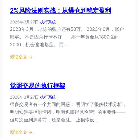
交
本
2%风险法则实战：从爆仓到稳定盈利
易
原
v
因
2026年3月27日
·
执行系统
s
分
2023年3月，老陈的账户还有50万。 2023年6月，账户
传
析
归零。 不是因为行情不好——那一年黄金从1800涨到
统
2000，机会遍地都是。 而…
交
易
：
阅读全文 →
：
2
5
%
个
风
核
觉照交易的执行框架
险
心
法
区
2026年3月27日
·
执行系统
则
别
很多交易者有一个共同的困惑： 明明学了很多技术分析，
实
明明知道要控制情绪，明明也懂得风险管理的重要性——
战
但每次坐到屏幕前，还是会乱。 止损该设…
：
从
：
阅读全文 →
爆