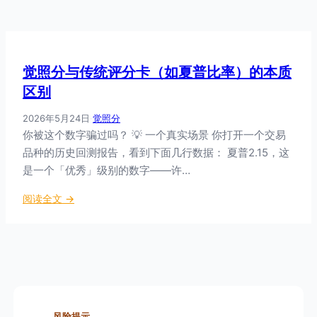
觉照分与传统评分卡（如夏普比率）的本质
区别
2026年5月24日
·
觉照分
你被这个数字骗过吗？ 💡 一个真实场景 你打开一个交易
品种的历史回测报告，看到下面几行数据： 夏普2.15，这
是一个「优秀」级别的数字——许…
：
阅读全文 →
觉
照
分
与
传
统
评
风险提示