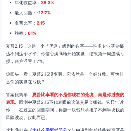
年化收益率：
28.3%
最大回撤：
-12.7%
夏普比率：
2.15
胜率：
61%
夏普2.15，这是一个「优秀」级别的数字——许多专业基金都
达不到这个水平。你信心满满地开始实盘，结果第一周连续亏
损，账户浮亏了7%。
你回头一看：夏普2.15没变啊。它依然是一个好分数。可为什
么你的实盘在亏钱？
答案很简单：
夏普比率看的不是你现在的处境，而是你过去的
表现。
回测中夏普2.15不代表眼前这笔交易会赚钱。它只告诉
你——在过去的回测期间，你赚一块钱只承担了不到半块钱的
风险波动。仅此而已。
这和我们在
《为什么需要觉照分？》
中说到的传统指标盲区是