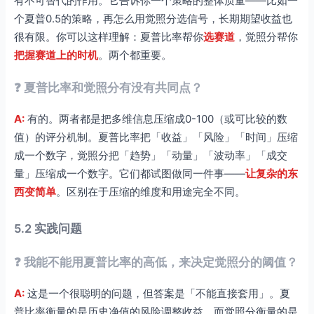
有不可替代的作用。它告诉你一个策略的整体质量——比如一
个夏普0.5的策略，再怎么用觉照分选信号，长期期望收益也
很有限。你可以这样理解：夏普比率帮你
选赛道
，觉照分帮你
把握赛道上的时机
。两个都重要。
❓ 夏普比率和觉照分有没有共同点？
A:
有的。两者都是把多维信息压缩成0-100（或可比较的数
值）的评分机制。夏普比率把「收益」「风险」「时间」压缩
成一个数字，觉照分把「趋势」「动量」「波动率」「成交
量」压缩成一个数字。它们都试图做同一件事——
让复杂的东
西变简单
。区别在于压缩的维度和用途完全不同。
5.2 实践问题
❓ 我能不能用夏普比率的高低，来决定觉照分的阈值？
A:
这是一个很聪明的问题，但答案是「不能直接套用」。夏
普比率衡量的是历史净值的风险调整收益，而觉照分衡量的是