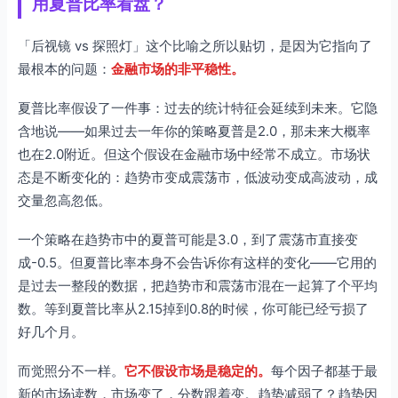
用夏普比率看盘？
「后视镜 vs 探照灯」这个比喻之所以贴切，是因为它指向了
最根本的问题：
金融市场的非平稳性。
夏普比率假设了一件事：过去的统计特征会延续到未来。它隐
含地说——如果过去一年你的策略夏普是2.0，那未来大概率
也在2.0附近。但这个假设在金融市场中经常不成立。市场状
态是不断变化的：趋势市变成震荡市，低波动变成高波动，成
交量忽高忽低。
一个策略在趋势市中的夏普可能是3.0，到了震荡市直接变
成-0.5。但夏普比率本身不会告诉你有这样的变化——它用的
是过去一整段的数据，把趋势市和震荡市混在一起算了个平均
数。等到夏普比率从2.15掉到0.8的时候，你可能已经亏损了
好几个月。
而觉照分不一样。
它不假设市场是稳定的。
每个因子都基于最
新的市场读数，市场变了，分数跟着变。趋势减弱了？趋势因