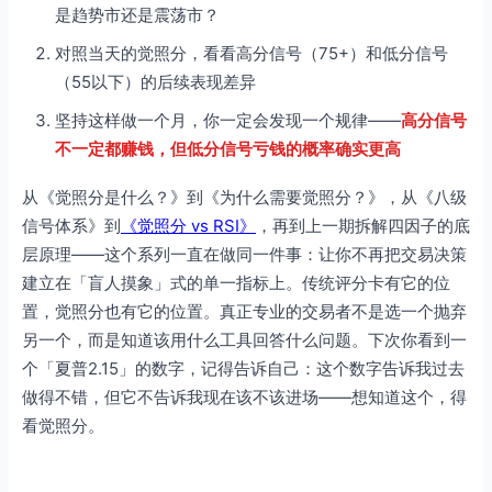
是趋势市还是震荡市？
对照当天的觉照分，看看高分信号（75+）和低分信号
（55以下）的后续表现差异
坚持这样做一个月，你一定会发现一个规律——
高分信号
不一定都赚钱，但低分信号亏钱的概率确实更高
从《觉照分是什么？》到《为什么需要觉照分？》，从《八级
信号体系》到
《觉照分 vs RSI》
，再到上一期拆解四因子的底
层原理——这个系列一直在做同一件事：让你不再把交易决策
建立在「盲人摸象」式的单一指标上。传统评分卡有它的位
置，觉照分也有它的位置。真正专业的交易者不是选一个抛弃
另一个，而是知道该用什么工具回答什么问题。下次你看到一
个「夏普2.15」的数字，记得告诉自己：这个数字告诉我过去
做得不错，但它不告诉我现在该不该进场——想知道这个，得
看觉照分。