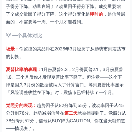
子得分下降。动量衰竭了？动量因子得分下降。成交量萎缩
了？成交量因子得分下降。这个得分变化是
即时的
，是信号层
面的，不需要等一周、一个月才能看到。
💡 一个具体对比
场景：
你监控的某品种在2026年3月经历了从趋势市到震荡市
的切换。
夏普比率的表现：
1月份夏普2.3，2月份夏普2.1，3月份夏普
1.8。三个月后你才发现夏普比率下降了。但注意——这个下
降是因为3月份的数据被纳入了计算窗口。等到夏普比率显示
「风险调整收益在下降」时，震荡市已经持续了一个月。
觉照分的表现：
趋势因子从82分降到55分，波动率因子从45
分升到78分。趋势减弱信号在
第二天
就被捕捉到了。觉照分从
78分降到52分，信号从BUY降为CAUTION。你在当天就知道
——情况变了。