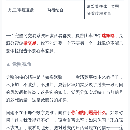
夏普看整体，觉照
月度/季度复盘
两者结合
分看过程质量
一个完整的交易系统应该两者都要。夏普比率帮你
选策略
，觉
照分帮你
做交易
。你不能只要一个不要另一个，就像你不能只
要体检报告不要心率监测。
🧘 觉照视角
觉照的核心精神是「如实观照」——看清楚事物本来的样子，
不添加、不减少、不扭曲。夏普比率如实反映了过去一段时间
的风险调整收益，这是它的如实。觉照分如实反映了当前信号
的多维质量，这是觉照分的如实。
问题不在于哪个数字更准，而在于
你问的问题是什么
。如果你
问「过去我做得好不好」，该看夏普比率；如果你问「现在该
不该做」，该看觉照分。把对过去的评估当现在的信号——这