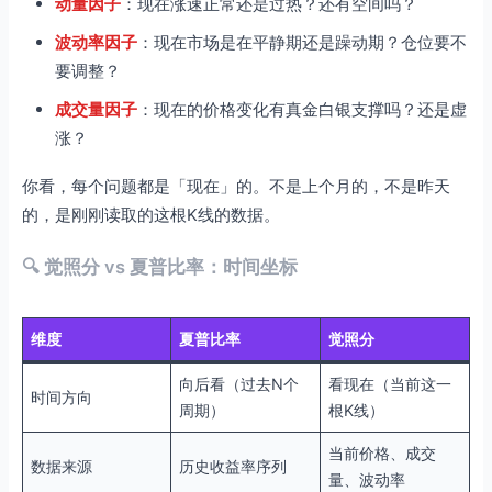
动量因子
：现在涨速正常还是过热？还有空间吗？
波动率因子
：现在市场是在平静期还是躁动期？仓位要不
要调整？
成交量因子
：现在的价格变化有真金白银支撑吗？还是虚
涨？
你看，每个问题都是「现在」的。不是上个月的，不是昨天
的，是刚刚读取的这根K线的数据。
🔍 觉照分 vs 夏普比率：时间坐标
维度
夏普比率
觉照分
向后看（过去N个
看现在（当前这一
时间方向
周期）
根K线）
当前价格、成交
数据来源
历史收益率序列
量、波动率