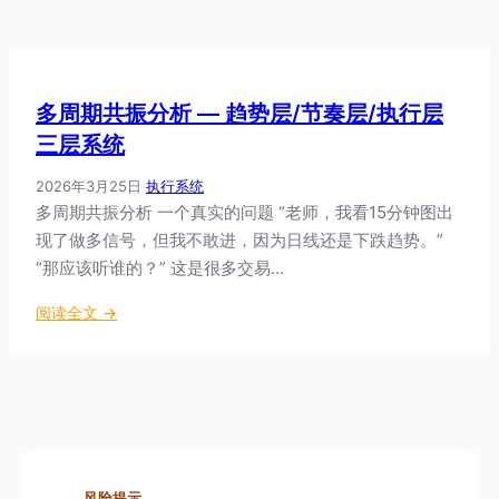
多周期共振分析 — 趋势层/节奏层/执行层
三层系统
2026年3月25日
·
执行系统
多周期共振分析 一个真实的问题 “老师，我看15分钟图出
现了做多信号，但我不敢进，因为日线还是下跌趋势。”
“那应该听谁的？” 这是很多交易…
：
阅读全文 →
多
周
期
共
振
分
析
风险提示