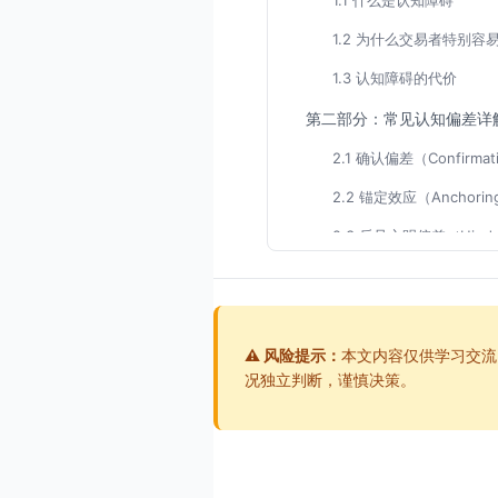
1.1 什么是认知障碍
1.2 为什么交易者特别容
1.3 认知障碍的代价
第二部分：常见认知偏差详
2.1 确认偏差（Confirmati
2.2 锚定效应（Anchoring
2.3 后见之明偏差（Hindsi
2.4 可得性启发（Availabili
2.5 过度自信（Overconf
2.6 其他重要认知偏差
⚠️ 风险提示：
本文内容仅供学习交流
况独立判断，谨慎决策。
第三部分：思维定势与功能
3.1 思维定势的形成与危
3.2 功能固着在交易中的