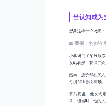
3.3 突破思维定势的方法
第四部分：认知灵活性训练
当认知成为
4.1 什么是认知灵活性
4.2 认知灵活性训练方法
想象这样一个场景：
4.3 建立认知灵活性检查
📖 案例：小李的”
第五部分：觉照交易视角下
5.1 见自己：觉察认知偏
小李研究了某只股票
5.2 见市场：超越认知框
发帖看涨，获得了众
5.3 见无常：拥抱不确定
然而，股价却在买入
5.4 觉照交易者的认知修
亏损30%割肉离场。
第六部分：常见问题解答（F
事后复盘，他发现
总结与行动建议
常。但当时，他的大
核心要点回顾