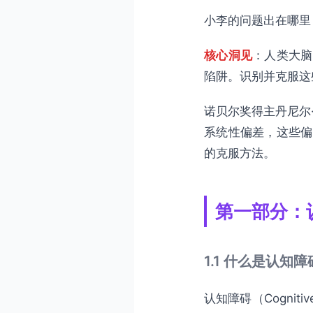
30天认知训练计划
小李的问题出在哪里
立即行动
核心洞见
：人类大脑
陷阱。识别并克服这
诺贝尔奖得主丹尼尔·
系统性偏差，这些偏
的克服方法。
第一部分：
1.1 什么是认知障
认知障碍（Cognit