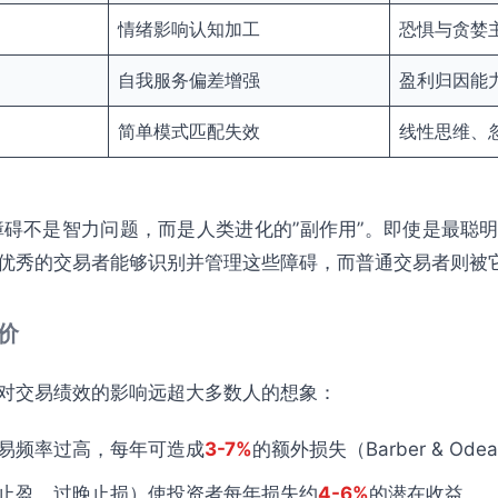
情绪影响认知加工
恐惧与贪婪
自我服务偏差增强
盈利归因能
简单模式匹配失效
线性思维、
障碍不是智力问题，而是人类进化的”副作用”。即使是最聪
优秀的交易者能够识别并管理这些障碍，而普通交易者则被
代价
对交易绩效的影响远超大多数人的想象：
易频率过高，每年可造成
3-7%
的额外损失（Barber & Odea
止盈、过晚止损）使投资者每年损失约
4-6%
的潜在收益