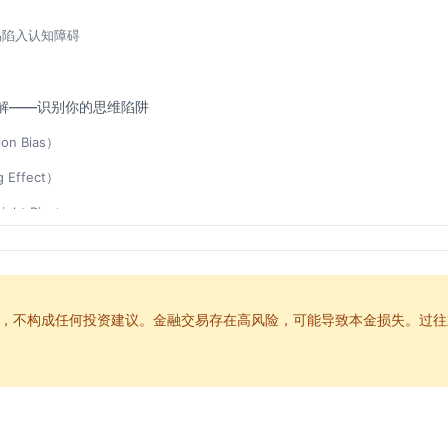
易陷入认知障碍
解——识别你的思维陷阱
on Bias）
 Effect）
ght Bias）
ty Heuristic）
idence）
，不构成任何投资建议。金融交易存在高风险，可能导致本金损失。过往
固着——看不见的牢笼
害
表现