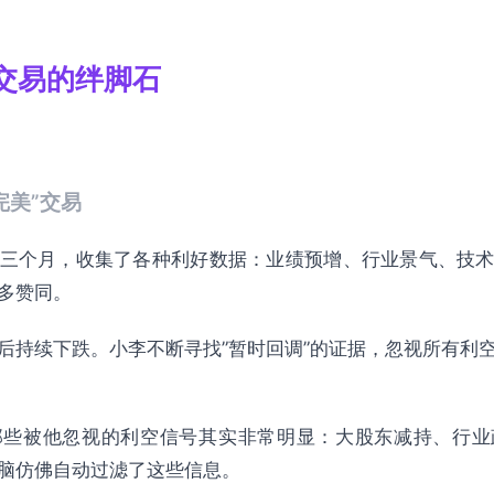
——培养适应性的思维
交易的绊脚石
清单
完美”交易
的认知突破
差的运作
三个月，收集了各种利好数据：业绩预增、行业景气、技
架的局限
多赞同。
性
后持续下跌。小李不断寻找”暂时回调”的证据，忽视所有利
炼路径
AQ）
那些被他忽视的利空信号其实非常明显：大股东减持、行业
脑仿佛自动过滤了这些信息。