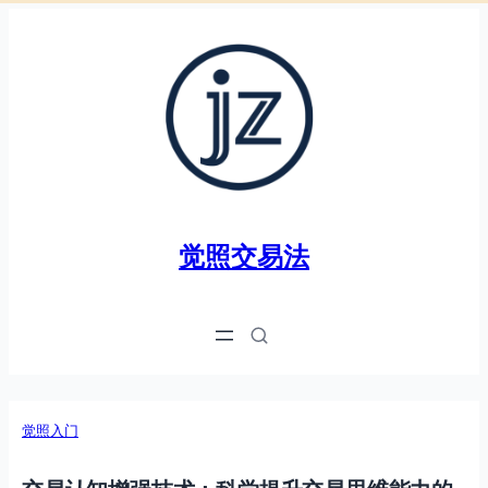
跳
至
内
容
觉照交易法
觉照入门