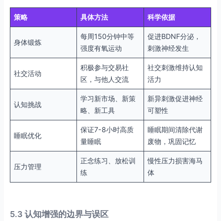
策略
具体方法
科学依据
每周150分钟中等
促进BDNF分泌，
身体锻炼
强度有氧运动
刺激神经发生
积极参与交易社
社交刺激维持认知
社交活动
区，与他人交流
活力
学习新市场、新策
新异刺激促进神经
认知挑战
略、新工具
可塑性
保证7-8小时高质
睡眠期间清除代谢
睡眠优化
量睡眠
废物，巩固记忆
正念练习、放松训
慢性压力损害海马
压力管理
练
体
5.3 认知增强的边界与误区