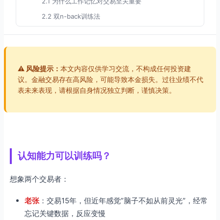
2.1 为什么工作记忆对交易至关重要
2.2 双n-back训练法
2.3 交易场景工作记忆训练
第三部分：注意力控制训练
3.1 注意力类型与交易表现
⚠️ 风险提示：
本文内容仅供学习交流，不构成任何投资建
3.2 正念冥想训练
议。金融交易存在高风险，可能导致本金损失。过往业绩不代
表未来表现，请根据自身情况独立判断，谨慎决策。
3.3 交易专注训练
第四部分：执行功能强化
4.1 执行功能的核心组成
4.2 抑制控制训练
4.3 认知灵活性训练
认知能力可以训练吗？
第五部分：长期认知发展
想象两个交易者：
5.1 终身学习与认知储备积累
5.2 认知老化预防
老张
：交易15年，但近年感觉”脑子不如从前灵光”，经常
忘记关键数据，反应变慢
5.3 认知增强的边界与误区