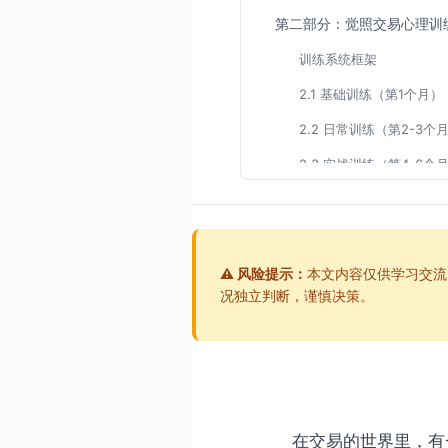
第二部分：觉照交易心理训
训练系统框架
2.1 基础训练（第1个月）
2.2 日常训练（第2-3个
2.3 实战训练（第4-6个
2.4 成长训练（第7-12
第三部分：常见情绪问题解
3.1 问题一：交易前焦虑
⚠️ 风险提示：
本文内容仅供学习交流
况独立判断，谨慎决策。
3.2 问题二：交易中恐惧
3.3 问题三：盈利后贪婪
3.4 问题四：亏损后报复
3.5 问题五：连续亏损后
在交易的世界里，有
第四部分：从奴隶到主人的