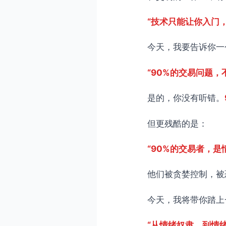
4.1 转变阶段
“技术只能让你入门
4.2 转变关键
今天，我要告诉你一
4.3 转变奖励
总结
“90%的交易问题
核心要点
是的，你没有听错。
行动建议
但更残酷的是：
“90%的交易者，是
他们被贪婪控制，被
今天，我将带你踏上
“从情绪奴隶，到情绪