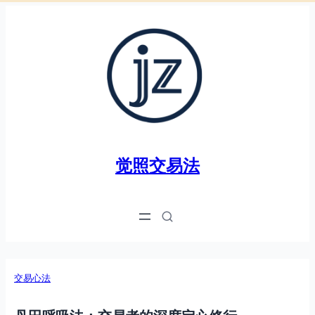
跳
至
内
容
觉照交易法
交易心法