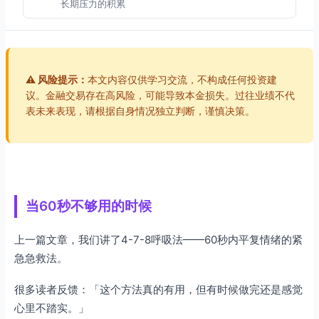
长期压力的积累
觉照的基础
第三部分：丹田呼吸法的具体步骤
准备工作
⚠️ 风险提示：
本文内容仅供学习交流，不构成任何投资建
步骤一：找到丹田
议。金融交易存在高风险，可能导致本金损失。过往业绩不代
表未来表现，请根据自身情况独立判断，谨慎决策。
步骤二：腹部呼吸
步骤三：专注于丹田
步骤四：结束练习
第四部分：交易中的应用场景
场景1：开盘前的定心仪式
当60秒不够用的时候
场景2：等待入场信号时
上一篇文章，我们讲了4-7-8呼吸法——60秒内平复情绪的紧
场景3：持仓过程中的稳定
急急救法。
场景4：收盘后的复盘准备
很多读者反馈：「这个方法真的有用，但有时候做完还是感觉
第五部分：实战案例
心里不踏实。」
案例一：从「坐不住」到「稳如磐石」