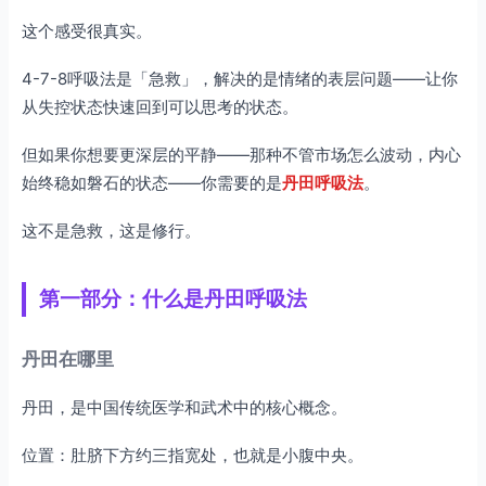
案例二：开盘前的定心仪式
这个感受很真实。
案例三：长期坚持的复利效应
4-7-8呼吸法是「急救」，解决的是情绪的表层问题——让你
第六部分：常见问题
从失控状态快速回到可以思考的状态。
问题1：「我做的时候脑子里一直有杂念，怎么
办？」
但如果你想要更深层的平静——那种不管市场怎么波动，内心
问题2：「我做了一周，感觉没什么变化？」
始终稳如磐石的状态——你需要的是
丹田呼吸法
。
问题3：「我每天很忙，没有时间练习怎么办？」
这不是急救，这是修行。
问题4：「丹田呼吸和冥想有什么区别？」
第七部分：建立每日修行计划
第一部分：什么是丹田呼吸法
初学者计划（第1-4周）
进阶计划（第5-8周）
丹田在哪里
深度计划（第9周以后）
丹田，是中国传统医学和武术中的核心概念。
总结
行动建议
位置：肚脐下方约三指宽处，也就是小腹中央。
从今天开始