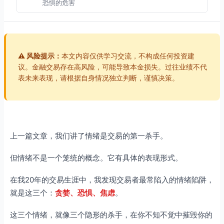
恐惧的危害
真实案例：小李的恐惧
如何识别恐惧
第三部分：焦虑 – 最隐形的杀手
⚠️ 风险提示：
本文内容仅供学习交流，不构成任何投资建
焦虑的表现
议。金融交易存在高风险，可能导致本金损失。过往业绩不代
表未来表现，请根据自身情况独立判断，谨慎决策。
焦虑的危害
真实案例：小张的焦虑
第四部分：三大陷阱的对比
表现对比
上一篇文章，我们讲了情绪是交易的第一杀手。
危害对比
但情绪不是一个笼统的概念。它有具体的表现形式。
第五部分：如何应对三大陷阱
应对贪婪
在我20年的交易生涯中，我发现交易者最常陷入的情绪陷阱，
应对恐惧
就是这三个：
贪婪、恐惧、焦虑
。
应对焦虑
这三个情绪，就像三个隐形的杀手，在你不知不觉中摧毁你的
第六部分：觉照交易的三大陷阱管理