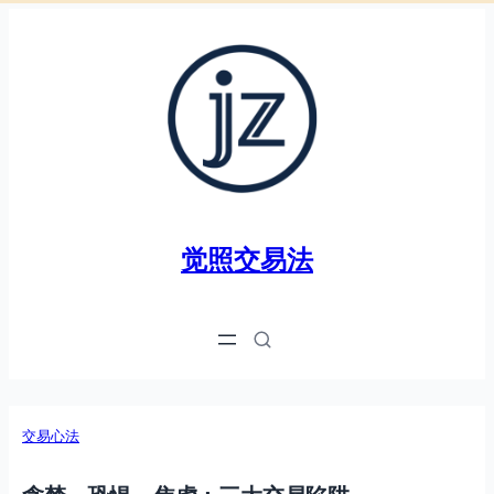
跳
至
内
容
觉照交易法
交易心法