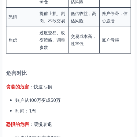
全仓
估风险
提前止损、割
低估收益，高
账户停滞，信
恐惧
肉、不敢交易
估风险
心崩溃
过度交易、改
交易成本高，
焦虑
变策略、调整
账户亏损
胜率低
参数
危害对比
贪婪的危害
：快速亏损
账户从100万变成50万
时间：1周
恐惧的危害
：缓慢衰退