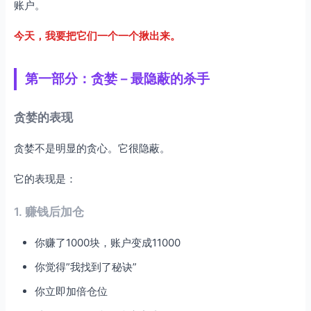
账户。
觉察而非压抑
今天，我要把它们一个一个揪出来。
量化而非模糊
纪律而非自制
第一部分：贪婪 – 最隐蔽的杀手
第七部分：实战应用
你现在就可以做的3件事
贪婪的表现
总结
贪婪不是明显的贪心。它很隐蔽。
它的表现是：
1. 赚钱后加仓
你赚了1000块，账户变成11000
你觉得”我找到了秘诀”
你立即加倍仓位