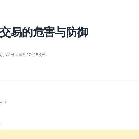
交易的危害与防御
3月27日
阅读约
17–25 分钟
易？
制
景