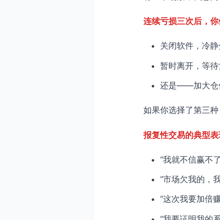
4.2 第二层：强制暂停
4.3 第三层：仓位限制
连续亏损三次后，你
4.4 第四层：交易规则
关闭软件，冷静
4.5 第五层：心理建设
暂时离开，等待
4.6 第六层：环境控制
还是——加大仓
4.7 第七层：复盘与学习
第五部分：实战防御流程
如果你选择了第三种
5.1 防御检查清单
报复性交易的典型表
5.2 紧急防御协议
5.3 长期防御策略
“我就不信赢不了
第六部分：从报复性交易中
“市场欠我的，
6.1 承认问题
“这次我要加倍赚
6.2 修复损失
“我要证明我的