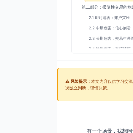
第二部分：报复性交易的危
2.1 即时危害：账户灾难
2.2 中期危害：信心崩溃
2.3 长期危害：交易生涯
2.4 隐性危害：系统破坏
第三部分：报复性交易的识
3.1 身体信号
3.2 情绪信号
⚠️ 风险提示：
本文内容仅供学习交流
况独立判断，谨慎决策。
3.3 认知信号
3.4 行为信号
第四部分：七层防御体系
4.1 第一层：预警系统
有一个场景，我想问