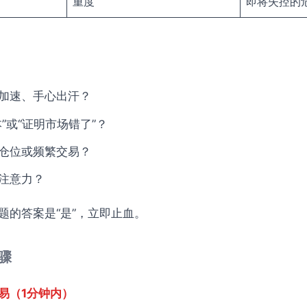
重度
即将失控的
加速、手心出汗？
”或“证明市场错了”？
仓位或频繁交易？
注意力？
题的答案是“是”，立即止血。
步骤
易（1分钟内）