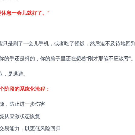
损）
上止损）
要休息一会儿就好了。”
可能只是刷了一会儿手机，或者吃了顿饭，然后迫不及待地回
递减
你的手还是抖的，你的脑子里还在想着“刚才那笔不应该亏”
划
复位，是逃避。
复位系统
个阶段的系统化流程：
源，防止进一步伤害
统从应激状态恢复
交易能力，以更低风险回归