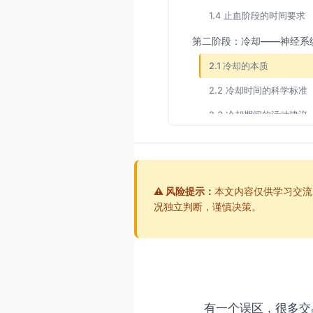
1.4 止血阶段的时间要求
第二阶段：冷却——神经系
2.1 冷却的本质
2.2 冷却时间的科学标准
2.3 冷却期间的活动建议
2.4 冷却完成的评估标准
第三阶段：重建——系统与
3.1 重建的本质
⚠️ 风险提示：
本文内容仅供学习交流
况独立判断，谨慎决策。
3.2 重建的步骤详解
3.3 重建阶段的时间安排
三阶段模型的时间总览
轻度复位（连续2次止损
有一个误区，很多交