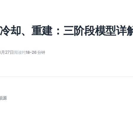
冷却、重建：三阶段模型详
3月27日
阅读约
18–26 分钟
损源