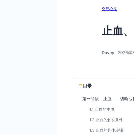
交易心法
止血、
Davey
·
2026年
目录
第一阶段：止血——切断亏
1.1 止血的本质
1.2 止血的触发条件
1.3 止血的具体步骤