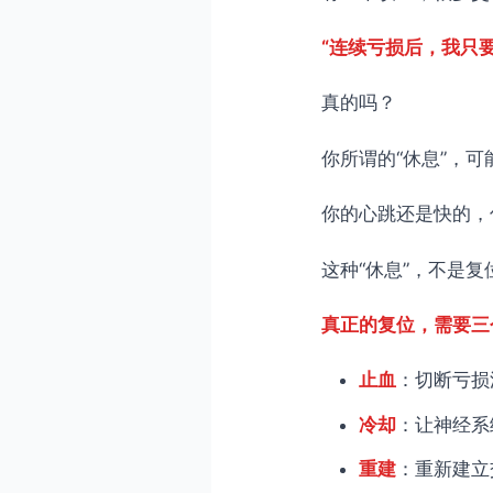
中度复位（连续3-4次止
重度复位（连续5次及以
“连续亏损后，我只
常见错误与纠正
真的吗？
错误一：止血不彻底
你所谓的“休息”，
错误二：冷却时间不足
错误三：重建时仓位没有
你的心跳还是快的，
错误四：没有制定重启计
这种“休息”，不是
错误五：跳过某个阶段
立即行动：建立你的三阶段
真正的复位，需要三
结语：复位是一种修行
止血
：切断亏损
冷却
：让神经系
重建
：重新建立