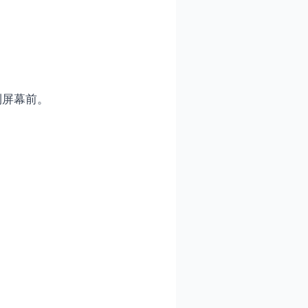
到屏幕前。
。